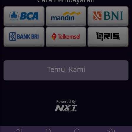
Temui Kami
Powered By