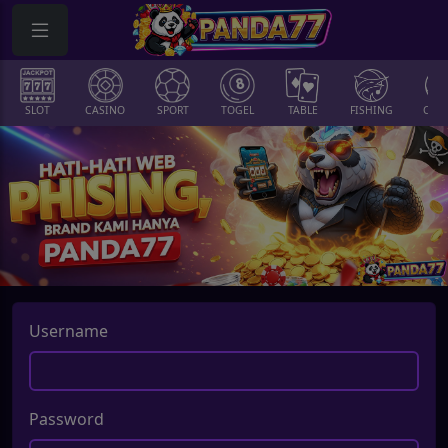
SLOT
CASINO
SPORT
TOGEL
TABLE
FISHING
COCK
Username
Password