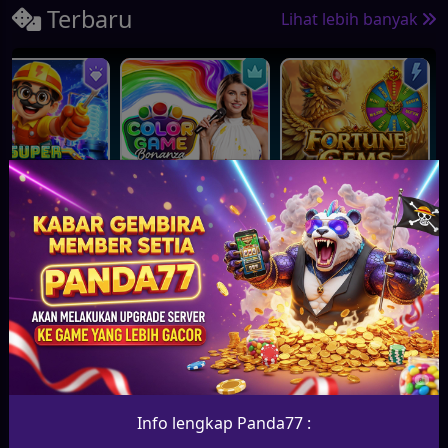
Terbaru
Lihat lebih banyak
Slot
Lihat lebih banyak
Info lengkap Panda77 :