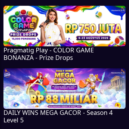
Pragmatig Play - COLOR GAME
BONANZA - Prize Drops
DAILY WINS MEGA GACOR - Season 4
Level 5