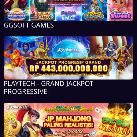
GGSOFT GAMES
PLAYTECH - GRAND JACKPOT
PROGRESSIVE