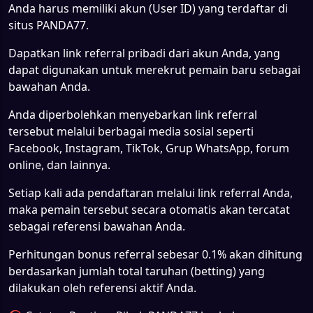
Anda harus memiliki akun (User ID) yang terdaftar di
situs PANDA77.
Dapatkan link referral pribadi dari akun Anda, yang
dapat digunakan untuk merekrut pemain baru sebagai
bawahan Anda.
Anda diperbolehkan menyebarkan link referral
tersebut melalui berbagai media sosial seperti
Facebook, Instagram, TikTok, Grup WhatsApp, forum
online, dan lainnya.
Setiap kali ada pendaftaran melalui link referral Anda,
maka pemain tersebut secara otomatis akan tercatat
sebagai referensi bawahan Anda.
Perhitungan bonus referral sebesar 0.1% akan dihitung
berdasarkan jumlah total taruhan (betting) yang
dilakukan oleh referensi aktif Anda.