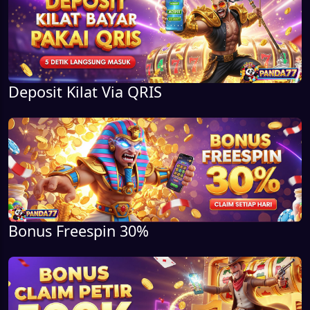
Deposit Kilat Via QRIS
Bonus Freespin 30%