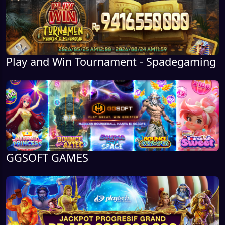
Play and Win Tournament - Spadegaming
GGSOFT GAMES