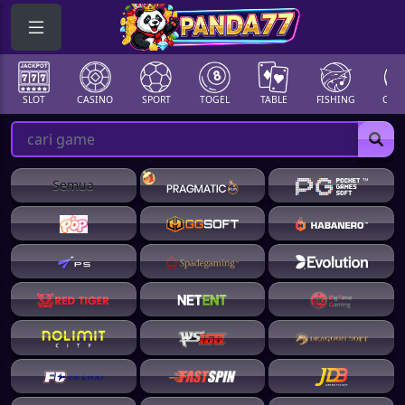
CASINO
SPORT
TOGEL
TABLE
FISHING
COCK F.
ARC
Semua