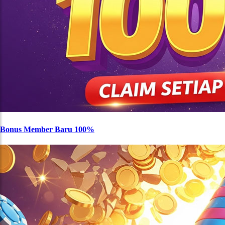
Bonus Member Baru 100%