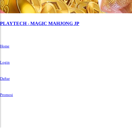
PLAYTECH - MAGIC MAHJONG JP
Home
Login
Daftar
Promosi