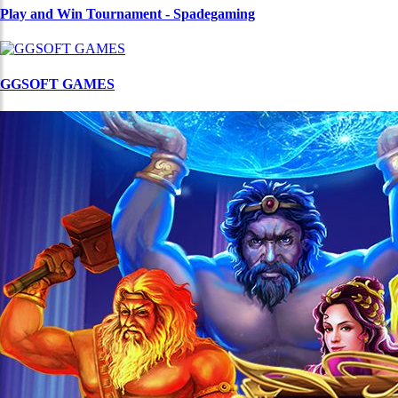
Play and Win Tournament - Spadegaming
GGSOFT GAMES