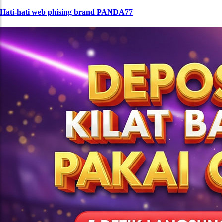
Hati-hati web phising brand PANDA77