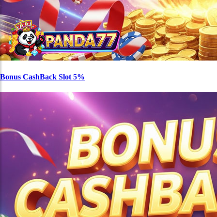
Bonus CashBack Slot 5%