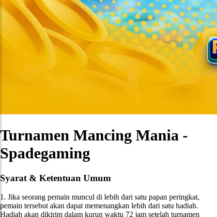
Turnamen Mancing Mania -
Spadegaming
Syarat & Ketentuan Umum
1. Jika seorang pemain muncul di lebih dari satu papan peringkat,
pemain tersebut akan dapat memenangkan lebih dari satu hadiah.
Hadiah akan dikirim dalam kurun waktu 72 jam setelah turnamen