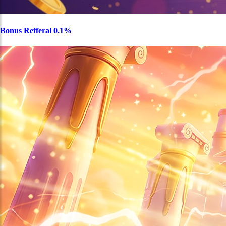
Bonus Refferal 0.1%