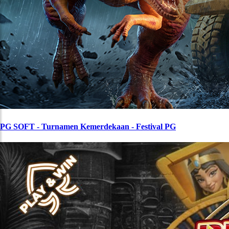
PG SOFT - Turnamen Kemerdekaan - Festival PG