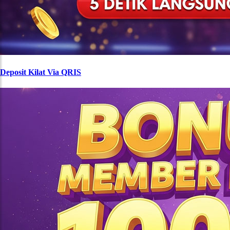
Deposit Kilat Via QRIS