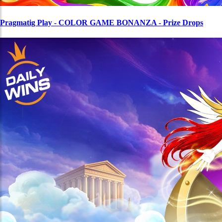
Pragmatig Play - COLOR GAME BONANZA - Prize Drops