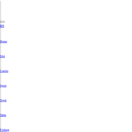
Home
Slot
Casino
Sport
Togel
Table
Fishing