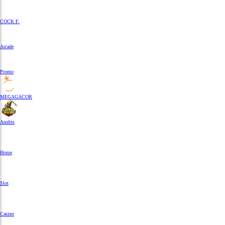
COCK F.
Arcade
Promo
MEGAGACOR
Anubis
Home
Slot
Casino