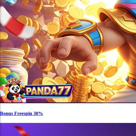
Bonus Freespin 30%