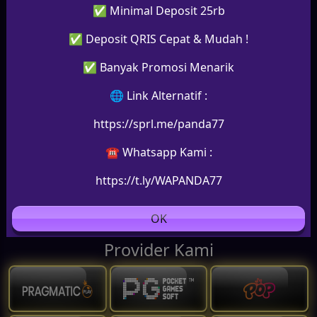
✅ Minimal Deposit 25rb
✅ Deposit QRIS Cepat & Mudah !
Casino
Lihat lebih banyak
✅ Banyak Promosi Menarik
🌐 Link Alternatif :
https://sprl.me/panda77
☎️ Whatsapp Kami :
https://t.ly/WAPANDA77
OK
Provider Kami