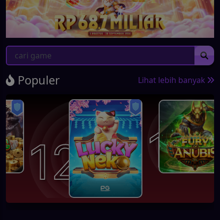
Populer
Lihat lebih banyak
1
12
2