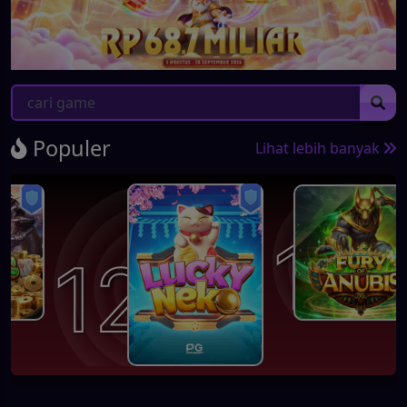
Populer
Lihat lebih banyak
1
2
2