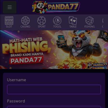
SLOT
CASINO
SPORT
TOGEL
TABLE
FISHING
COCK
Username
Password