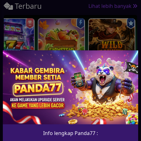
Terbaru
Lihat lebih banyak
Slot
Lihat lebih banyak
Info lengkap Panda77 :