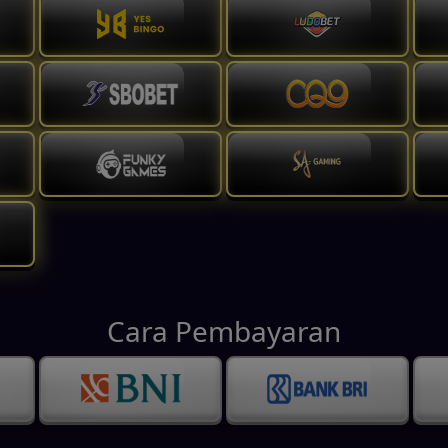
Cara Pembayaran