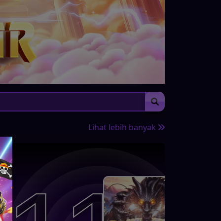
Lihat lebih banyak