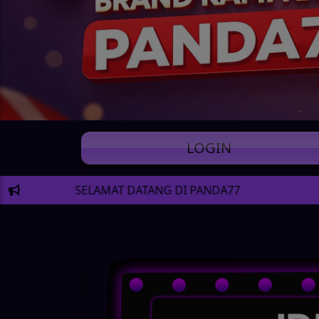
LOGIN
 DATANG DI PANDA77