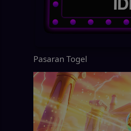
Pasaran Togel