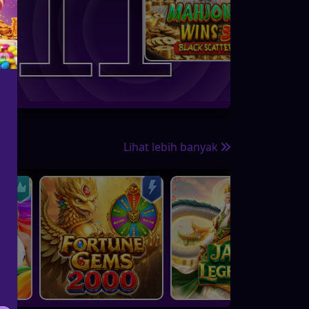
11
1
Lihat lebih banyak