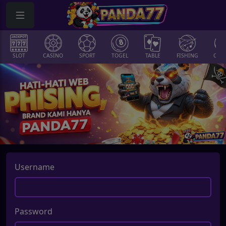
SLOT
CASINO
SPORT
TOGEL
TABLE
FISHING
COCK
Username
Password