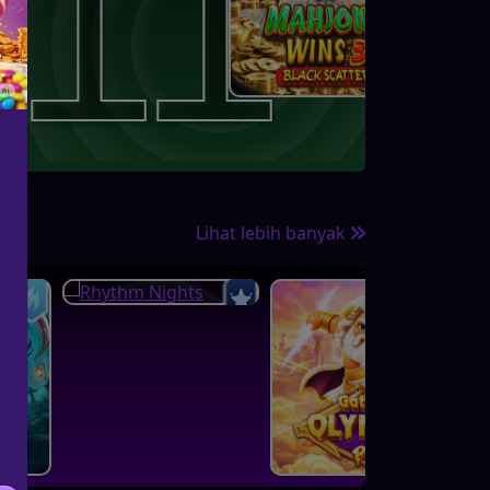
11
1
Lihat lebih banyak