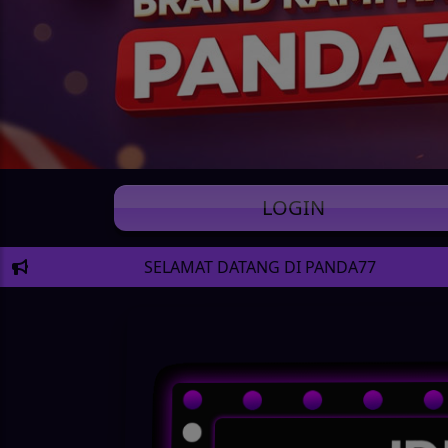
LOGIN
MAT DATANG DI PANDA77