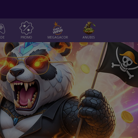
ADE
PROMO
MEGAGACOR
ANUBIS