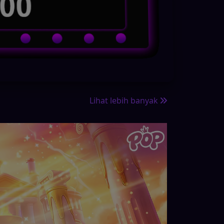
Lihat lebih banyak