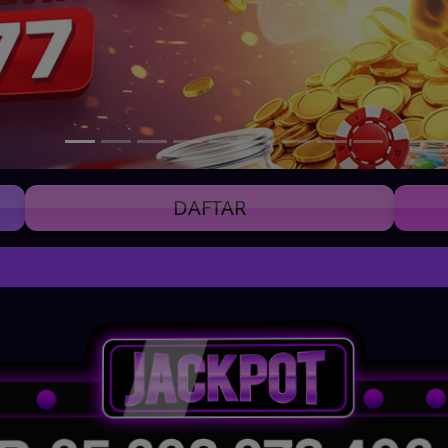
DAFTAR